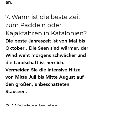
an.
7. Wann ist die beste Zeit 
zum Paddeln oder 
Kajakfahren in Katalonien?
Die beste Jahreszeit ist von 
Mai bis 
Oktober
 . Die Seen sind wärmer, der 
Wind weht morgens schwächer und 
die Landschaft ist herrlich. 
Vermeiden Sie die intensive Hitze 
von Mitte Juli bis Mitte August auf 
den großen, unbeschatteten 
Stauseen.
8. Welcher ist der 
beeindruckendste See zum 
Paddeln in Katalonien?
Besonders spektakulär ist 
der Sausee