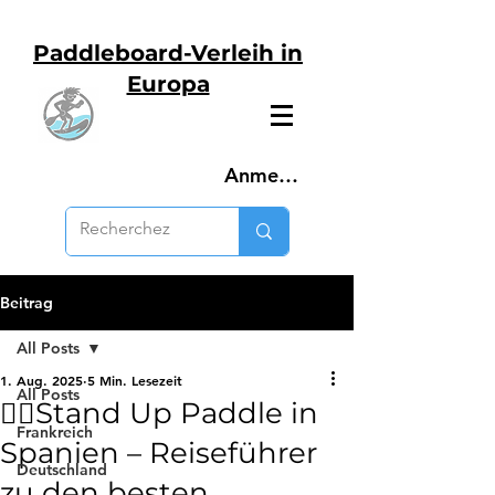
Paddleboard-Verleih in
Europa
Anmelden
Beitrag
All Posts
1. Aug. 2025
5 Min. Lesezeit
All Posts
🏄‍♀️Stand Up Paddle in
Frankreich
Spanien – Reiseführer
Deutschland
zu den besten