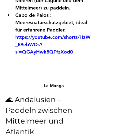
Meeren (der Lagune und dem 
Mittelmeer) zu paddeln.
Cabo de Palos
 : 
Meeresnaturschutzgebiet, ideal 
für erfahrene Paddler.
https://youtube.com/shorts/HzW
_89ebWDs?
si=QGAyHwk8QFfzXod0
La Manga
🌊 Andalusien – 
Paddeln zwischen 
Mittelmeer und 
Atlantik