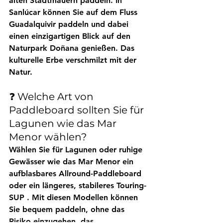
alten Stadtmauern paddeln. In 
Sanlúcar
 können Sie auf dem 
Fluss 
Guadalquivir
 paddeln und dabei 
einen einzigartigen Blick auf den 
Naturpark 
Doñana
 genießen. Das 
kulturelle Erbe verschmilzt mit der 
Natur.
❓ Welche Art von 
Paddleboard sollten Sie für 
Lagunen wie das Mar 
Menor wählen?
Wählen Sie für Lagunen oder ruhige 
Gewässer wie 
das Mar Menor
 ein 
aufblasbares Allround-Paddleboard
oder ein längeres, stabileres 
Touring-
SUP
 . Mit diesen Modellen können 
Sie bequem paddeln, ohne das 
Risiko einzugehen, das 