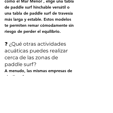
como 
el Mar Menor
 , elige una 
tabla 
de paddle surf hinchable versátil
 o 
una 
tabla de paddle surf de travesía
más larga y estable. Estos modelos 
te permiten remar cómodamente sin 
riesgo de perder el equilibrio.
❓ ¿Qué otras actividades 
acuáticas puedes realizar 
cerca de las zonas de 
paddle surf?
A menudo, las mismas empresas de 
alquiler ofrecen:
Kayak de mar
Snorkel con aletas y tabla
Excursiones en barco semirrígido
Alquiler de hidropedales o 
motos acuáticas
 (en grandes 