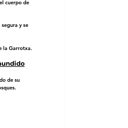
el cuerpo de 
 segura y se 
e la Garrotxa.
hundido
do de su 
osques.