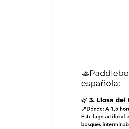
🚣️Paddlebo
española:
🌿 
3. Llosa de
📍Dónde:
 A 1,5 hor
Este lago artificial
bosques interminabl