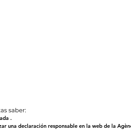
as saber:
lada
 .
zar una 
declaración responsable
 en la web 
de la Agèn