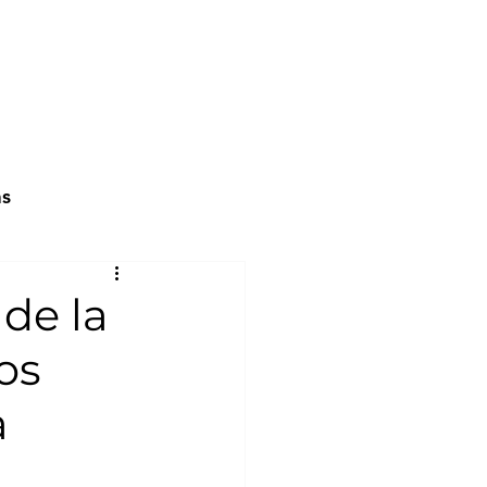
as
 de la
os
a