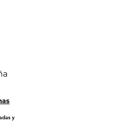
ña 
nas
adas y 