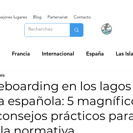
ejores lugares
Blog
Partenariat
Contacto
Francia
Internacional
España
Las Isl
ura
eboarding en los lagos
a española: 5 magnífic
consejos prácticos par
 la normativa