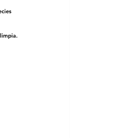
ecies 
limpia.