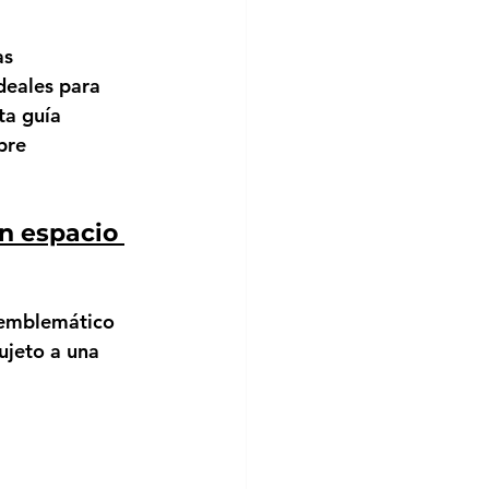
as 
deales para 
ta guía 
bre 
n espacio 
 emblemático 
ujeto a una 