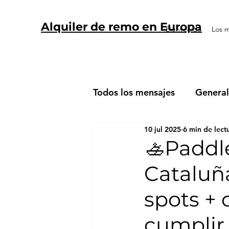
Alquiler de remo en Europa
Bienvenido
Los m
Todos los mensajes
General
10 jul 2025
6 min de lect
🚣️Paddl
Cataluñ
spots + 
cumplir