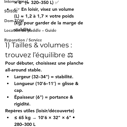
International
× 6"
 (≈ 
320–350 L
) ✅
👉 En loisir, visez un 
volume 
SUISSE
(L)
 ≈ 
1,2 à 1,7 × votre poids 
Dom-TOM
(kg)
 pour garder de la marge de 
stabilité.
Location de paddle – Guide
Reparation / Service
1) Tailles & volumes : 
trouvez l’équilibre ⚖️
Pour débuter, choisissez une planche 
all-around
 stable.
Largeur (32–34")
 = 
stabilité
.
Longueur (10’6–11’)
 = 
glisse & 
cap
.
Épaisseur (6")
 = 
portance & 
rigidité
.
Repères utiles (loisir/découverte)
≤ 65 kg
 → 10’6 × 32" × 6" • 
280–300 L