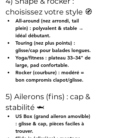
4) Shape & rocker : 
choisissez votre style 🧭
All-around
 (nez arrondi, tail 
plein) : 
polyvalent & stable
 → 
idéal débutant.
Touring
 (nez plus pointu) : 
glisse/cap
 pour balades longues.
Yoga/fitness
 : plateau 
33–34"
 de 
large, 
pad
 confortable.
Rocker
 (courbure) : 
modéré
 = 
bon compromis clapot/glisse.
5) Ailerons (fins) : cap & 
stabilité 🦈
US Box
 (grand aileron amovible) 
: 
glisse
 & 
cap
, pièces faciles à 
trouver.