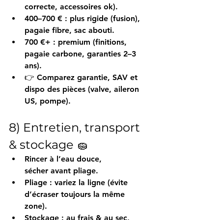
correcte, accessoires ok).
400–700 €
 : plus 
rigide
 (fusion), 
pagaie 
fibre
, sac abouti.
700 €+
 : 
premium
 (finitions, 
pagaie carbone, garanties 2–3 
ans).
👉 Comparez 
garantie
, 
SAV
 et 
dispo des pièces
 (valve, aileron 
US, pompe).
8) Entretien, transport 
& stockage 🧽
Rincer
 à l’eau douce, 
sécher
 avant pliage.
Pliage
 : variez la ligne (évite 
d’écraser toujours la même 
zone).
Stockage
 : au frais & au sec, 