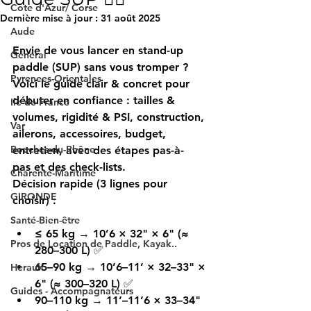
Cote d'Azur/ Corse
Dernière mise à jour :
31 août 2025
Aude
Envie de vous lancer en 
stand-up 
Général
paddle
 (SUP) sans vous tromper ? 
Pyrenees-Orientales
Voici 
le guide clair & concret
 pour 
débuter en confiance : 
tailles & 
Ile de France
volumes
, 
rigidité & PSI
, 
construction
, 
Var
ailerons
, 
accessoires
, 
budget
, 
Bouches-du-Rhône
entretien
, avec des 
étapes pas-à-
pas
 et des 
check-lists
.
Charente-Maritime
Décision rapide (3 lignes pour 
GIRONDE
choisir) :
Santé-Bien-être
≤ 65 kg
 → 
10’6 × 32" × 6"
 (≈ 
Pros de Location de Paddle, Kayak..
280–300 L
) ✅
65–90 kg
 → 
10’6–11’ × 32–33" × 
Herault
6"
 (≈ 
300–320 L
) ✅
Guides - Accompagnateurs
90–110 kg
 → 
11’–11’6 × 33–34" 