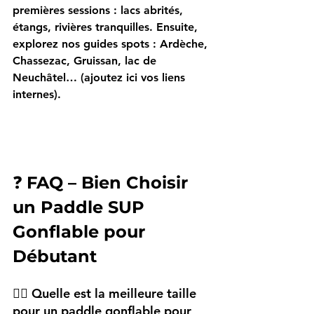
premières sessions : lacs abrités, 
étangs, rivières tranquilles. Ensuite, 
explorez nos guides spots : 
Ardèche
, 
Chassezac
, 
Gruissan
, 
lac de 
Neuchâtel
… (ajoutez ici vos 
liens 
internes
).
❓ 
FAQ – Bien Choisir 
un Paddle SUP 
Gonflable pour 
Débutant
🏄‍♂️ Quelle est la meilleure taille 
pour un paddle gonflable pour 