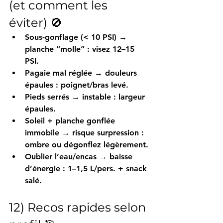
(et comment les 
éviter) 🚫
Sous-gonflage (< 10 PSI)
 → 
planche “molle” : visez 
12–15 
PSI
.
Pagaie mal réglée
 → douleurs 
épaules : 
poignet/bras levé
.
Pieds serrés
 → instable : 
largeur 
épaules
.
Soleil + planche gonflée 
immobile
 → risque surpression : 
ombre
 ou dégonflez légèrement.
Oublier l’eau/encas
 → baisse 
d’énergie : 
1–1,5 L/pers.
 + snack 
salé.
12) Recos rapides selon 