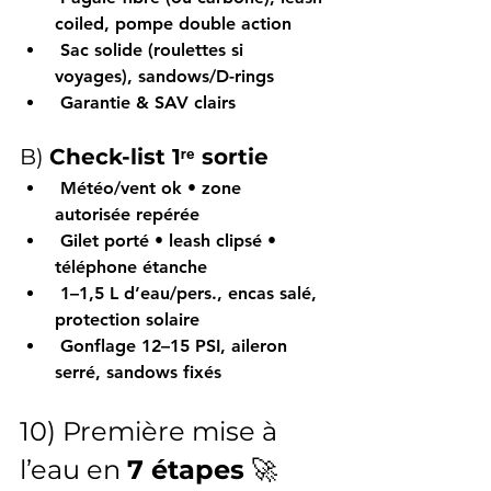
coiled
, 
pompe double action
Sac solide
 (roulettes si 
voyages), 
sandows/D-rings
Garantie & SAV
 clairs
B) 
Check-list 1ʳᵉ sortie
Météo/vent
 ok • zone 
autorisée
 repérée
Gilet
 porté • 
leash
 clipsé • 
téléphone étanche
1–1,5 L d’eau/pers.
, 
encas salé
, 
protection solaire
 Gonflage 
12–15 PSI
, aileron 
serré, sandows fixés
10) Première mise à 
l’eau en 
7 étapes
 🚀