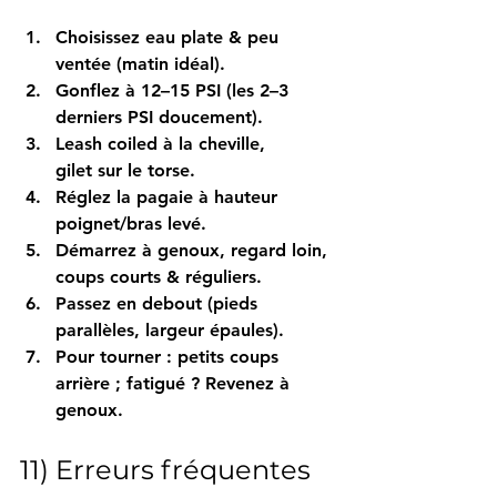
Choisissez 
eau plate
 & peu 
ventée (
matin
 idéal).
Gonflez à 
12–15 PSI
 (les 2–3 
derniers PSI doucement).
Leash coiled
 à la cheville, 
gilet
 sur le torse.
Réglez la 
pagaie
 à hauteur 
poignet/bras levé
.
Démarrez 
à genoux
, regard loin, 
coups courts & réguliers.
Passez en 
debout
 (pieds 
parallèles, largeur épaules).
Pour tourner : petits 
coups 
arrière
 ; fatigué ? 
Revenez à 
genoux
.
11) Erreurs fréquentes 