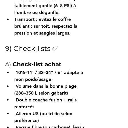
faiblement gonflé (6–8 PSI)
 à 
l’ombre ou dégonflé.
Transport
 : évitez le coffre 
brûlant ; sur toit, respectez la 
pression et 
sangles larges
.
9) Check-lists ✅
A) 
Check-list achat
10’6–11’ / 32–34" / 6"
 adapté à 
mon 
poids/usage
Volume
 dans la bonne plage 
(
280–350 L
 selon gabarit)
Double couche fusion
 + 
rails 
renforcés
Aileron US
 (ou tri-fin selon 
préférence)
Pagaie fibre
 (ou carbone), 
leash 