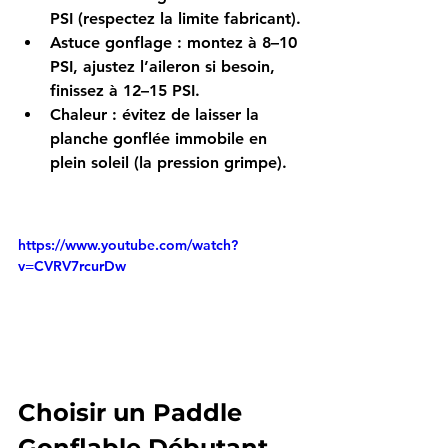
PSI
 (respectez la limite fabricant).
Astuce gonflage
 : montez à 
8–10 
PSI
, ajustez l’aileron si besoin, 
finissez à 
12–15 PSI
.
Chaleur
 : évitez de laisser la 
planche 
gonflée immobile
 en 
plein soleil (la pression grimpe).
https://www.youtube.com/watch?
v=CVRV7rcurDw
Choisir un Paddle 
Gonflable Débutant – 