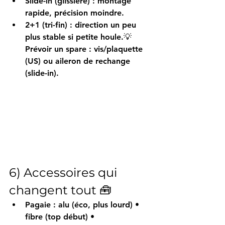
Slide-in
 (glissière) : montage 
rapide, précision moindre.
2+1 (tri-fin)
 : direction un peu 
plus stable si petite houle.💡 
Prévoir un spare
 : vis/plaquette 
(US) ou aileron de rechange 
(slide-in).
6) Accessoires qui 
changent tout 🧰
Pagaie
 : 
alu
 (éco, plus lourd) • 
fibre
 (top début) • 