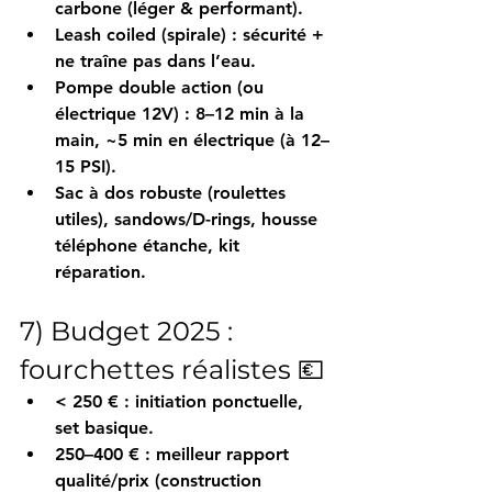
carbone
 (léger & performant).
Leash coiled
 (spirale) : sécurité + 
ne traîne pas dans l’eau.
Pompe double action
 (ou 
électrique 12V
) : 
8–12 min
 à la 
main, 
~5 min
 en électrique (à 
12–
15 PSI
).
Sac à dos
 robuste (roulettes 
utiles), 
sandows/D-rings
, 
housse 
téléphone étanche
, 
kit 
réparation
.
7) Budget 2025 : 
fourchettes réalistes 💶
< 250 €
 : initiation ponctuelle, 
set basique.
250–400 €
 : 
meilleur rapport 
qualité/prix
 (construction 