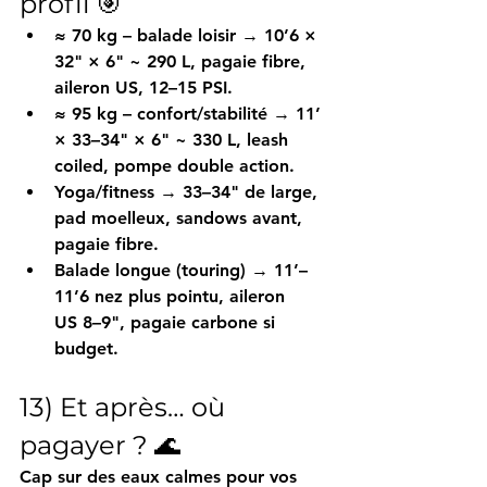
profil 🎯
≈ 70 kg – balade loisir
 → 
10’6 × 
32" × 6" ~ 290 L
, pagaie 
fibre
, 
aileron 
US
, 12–15 PSI.
≈ 95 kg – confort/stabilité
 → 
11’ 
× 33–34" × 6" ~ 330 L
, leash 
coiled
, pompe 
double action
.
Yoga/fitness
 → 
33–34"
 de large, 
pad moelleux, sandows avant, 
pagaie 
fibre
.
Balade longue (touring)
 → 
11’–
11’6
 nez plus pointu, aileron 
US
 8–9", pagaie 
carbone
 si 
budget.
13) Et après… où 
pagayer ? 🌊
Cap sur des 
eaux calmes
 pour vos 