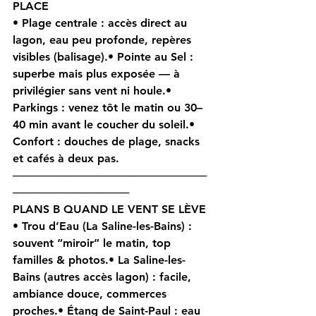
PLACE 
• 
Plage centrale
 : accès direct au 
lagon, eau peu profonde, repères 
visibles (balisage).• 
Pointe au Sel
 : 
superbe mais plus exposée — à 
privilégier 
sans vent ni houle
.• 
Parkings
 : venez tôt le matin ou 30–
40 min avant le coucher du soleil.• 
Confort
 : douches de plage, snacks 
et cafés à deux pas.
─────────────────────────
───────────────
PLANS B QUAND LE VENT SE LÈVE 
• 
Trou d’Eau (La Saline-les-Bains)
 : 
souvent “miroir” le matin, top 
familles & photos.• 
La Saline-les-
Bains (autres accès lagon)
 : facile, 
ambiance douce, commerces 
proches.• 
Étang de Saint-Paul
 : eau 