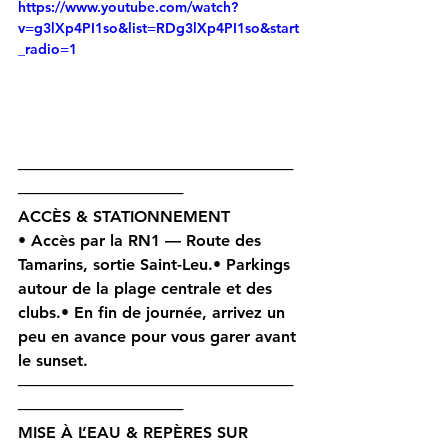
https://www.youtube.com/watch?
v=g3lXp4PI1so&list=RDg3lXp4PI1so&start
_radio=1
─────────────────────────
───────────────
ACCÈS & STATIONNEMENT 
• Accès par la 
RN1 — Route des 
Tamarins
, sortie 
Saint-Leu
.• Parkings 
autour de la plage centrale et des 
clubs.• En fin de journée, arrivez un 
peu en avance pour vous garer avant 
le sunset.
─────────────────────────
───────────────
MISE À L’EAU & REPÈRES SUR 