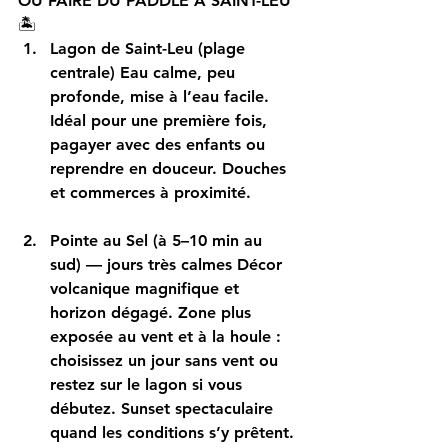
OÙ FAIRE DU PADDLE À SAINT-LEU 
🏝️
Lagon de Saint-Leu (plage 
centrale) 
Eau calme, peu 
profonde, mise à l’eau facile. 
Idéal pour 
une première fois
, 
pagayer avec des enfants ou 
reprendre en douceur. Douches 
et commerces à proximité.
Pointe au Sel (à 5–10 min au 
sud) — jours très calmes 
Décor 
volcanique magnifique et 
horizon dégagé. Zone 
plus 
exposée au vent et à la houle
 : 
choisissez un jour sans vent ou 
restez sur le lagon si vous 
débutez. Sunset spectaculaire 
quand les conditions s’y prêtent.