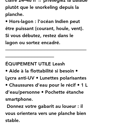
claire 24–48 h → privilégiez la balade 
plutôt que le snorkeling depuis la 
planche.
• 
Hors-lagon
 : l’océan Indien peut 
être puissant (courant, houle, vent). 
Si vous débutez, 
restez dans le 
lagon
 ou sortez 
encadré
.
─────────────────────────
───────────────
ÉQUIPEMENT UTILE Leash 
• Aide à la flottabilité si besoin • 
Lycra anti-UV • Lunettes polarisantes 
• Chaussures d’eau pour le récif • 1 L 
d’eau/personne • Pochette étanche 
smartphone.
 Donnez votre 
gabarit
 au loueur : il 
vous orientera vers une planche 
bien 
stable
.