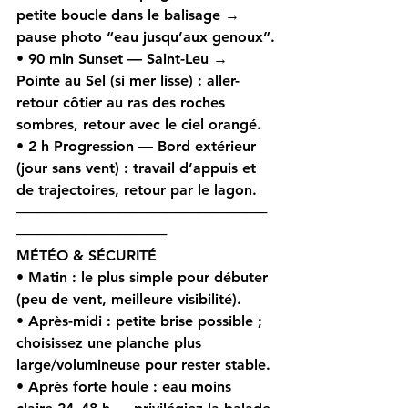
petite boucle dans le balisage → 
pause photo “eau jusqu’aux genoux”.
• 
90 min Sunset — Saint-Leu → 
Pointe au Sel (si mer lisse)
 : aller-
retour côtier au ras des roches 
sombres, retour avec le ciel orangé.
• 
2 h Progression — Bord extérieur 
(jour sans vent)
 : travail d’appuis et 
de trajectoires, retour par le lagon.
─────────────────────────
───────────────
MÉTÉO & SÉCURITÉ 
• 
Matin
 : le plus simple pour débuter 
(peu de vent, meilleure visibilité).
• 
Après-midi
 : petite brise possible ; 
choisissez une planche 
plus 
large/volumineuse
 pour rester stable.
• 
Après forte houle
 : eau moins 