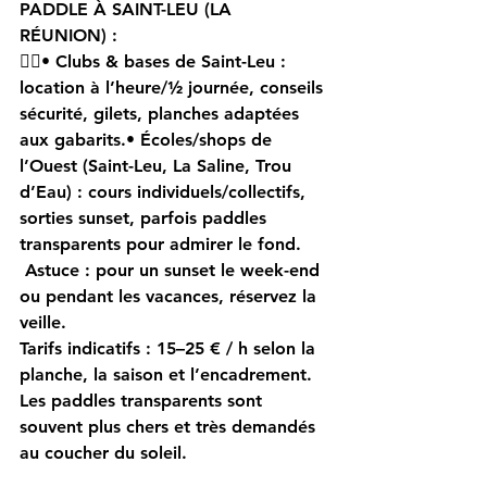
PADDLE À SAINT-LEU (LA 
RÉUNION) : 
🏄‍♀️• 
Clubs & bases de Saint-Leu
 : 
location à l’heure/½ journée, conseils 
sécurité, gilets, planches adaptées 
aux gabarits.• 
Écoles/shops de 
l’Ouest (Saint-Leu, La Saline, Trou 
d’Eau)
 : cours individuels/collectifs, 
sorties 
sunset
, parfois 
paddles 
transparents
 pour admirer le fond.
Astuce
 : pour un sunset le week-end 
ou pendant les vacances, 
réservez la 
veille
.
Tarifs indicatifs
 : 
15–25 € / h
 selon la 
planche, la saison et l’encadrement. 
Les paddles transparents sont 
souvent plus chers et très demandés 
au coucher du soleil.