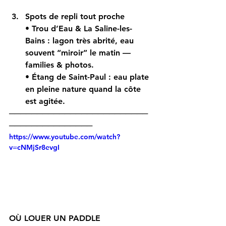
Spots de repli tout proche
• 
Trou d’Eau
 & 
La Saline-les-
Bains
 : lagon très abrité, eau 
souvent “miroir” le matin — 
families & photos
.
• 
Étang de Saint-Paul
 : eau plate 
en pleine nature quand la côte 
est agitée.
─────────────────────────
───────────────
https://www.youtube.com/watch?
v=cNMjSr8evgI
OÙ LOUER UN PADDLE