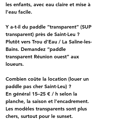
les enfants, avec eau claire et mise à 
l’eau facile.
Y a-t-il du paddle “transparent” (SUP 
transparent) près de Saint-Leu ?
Plutôt vers Trou d’Eau / La Saline-les-
Bains. Demandez “paddle 
transparent Réunion ouest” aux 
loueurs.
Combien coûte la location (louer un 
paddle pas cher Saint-Leu) ?
En général 15–25 € / h selon la 
planche, la saison et l’encadrement. 
Les modèles transparents sont plus 
chers, surtout pour le sunset.
Où mettre à l’eau à Saint-Leu (mise à 
l’eau paddle) ?