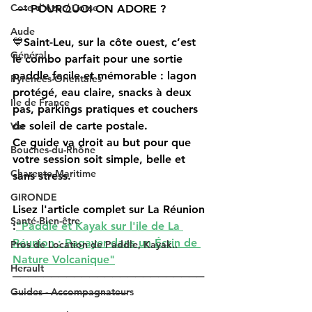
Cote d'Azur/ Corse
 — POURQUOI ON ADORE ? 
Aude
💙Saint-Leu, sur la côte ouest, c’est 
Général
le combo parfait pour une sortie 
paddle facile et mémorable : 
lagon 
Pyrenees-Orientales
protégé
, eau claire, snacks à deux 
Ile de France
pas, parkings pratiques et 
couchers 
de soleil
 de carte postale. 
Var
Ce guide va droit au but pour que 
Bouches-du-Rhône
votre session soit simple, belle et 
Charente-Maritime
sans stress.
GIRONDE
Lisez l'article complet sur La Réunion 
Santé-Bien-être
:
"
Paddle et Kayak sur l'ile de La 
Réunion : Pagayer dans un Écrin de 
Pros de Location de Paddle, Kayak..
Nature Volcanique"
Herault
─────────────────────────
Guides - Accompagnateurs
───────────────