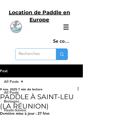
Location de Paddle en
Europe
Se connecter
Post
All Posts
9 nov. 2025
7 min de lecture
All Posts
PADDLE À SAINT-LEU
Bretagne
(LA RÉUNION)
Haute-Savoie
Dernière mise à jour :
27 févr.