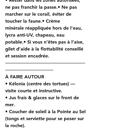
• Rester 
dans les zones autorisées
, 
ne pas franchir la passe.• Ne pas 
marcher sur le corail, éviter de 
toucher la faune.• Crème 
minérale
 réappliquée hors de l’eau, 
lycra anti-UV, chapeau, eau 
potable.• Si vous n’êtes pas à l’aise, 
gilet d’aide à la flottabilité
 conseillé 
et session encadrée.
─────────────────────────
───────────────
À FAIRE AUTOUR 
• 
Kélonia
 (centre des tortues) — 
visite courte et instructive.
• Jus frais & glaces sur le 
front de 
mer
.
• 
Coucher de soleil
 à la Pointe au Sel 
(tongs et serviette pour se poser sur 
la roche).