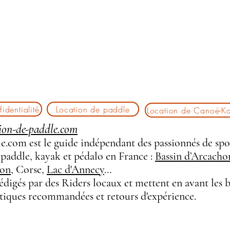
identialité
Location de paddle
Location de Canoë-K
ion-de-paddle.com
.com est le guide indépendant des passionnés de spo
 paddle, kayak et pédalo en France :
Bassin d’Arcacho
on
, Corse,
Lac d'Annecy
…
rédigés par des Riders locaux et mettent en avant les 
utiques recommandées et retours d'expérience.