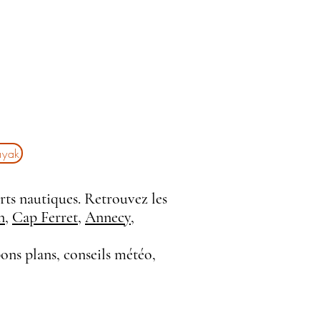
ayak
rts nautiques. Retrouvez les
n
,
Cap Ferret
,
Annecy
,
bons plans, conseils météo,