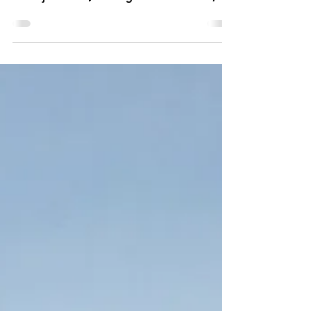
lago de Neuchâtel: lugares, alquileres y
consejos 2025 🛶.El lago de Neuchâtel, la
mayor masa de agua ubicada
íntegramente en Suiza, es una visita
obligada para los amantes del
paddleboarding y el kayak. Con sus aguas
tranquilas, playas naturales, pueblos
pintorescos y cañaverales protegidos,
atrae a los aficionados a los deportes
acuáticos que buscan naturaleza y
relajación. En esta guía completa,
descubre los mejores lugares para p