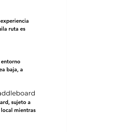
 experiencia 
la ruta es 
 entorno 
a baja, a 
paddleboard
rd, sujeto a 
local mientras 