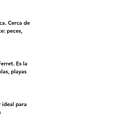
ca. Cerca de 
e: peces, 
rret. Es la 
las, playas 
 ideal para 
s 