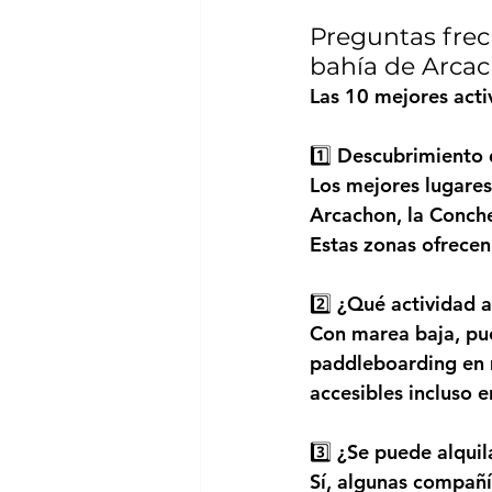
Preguntas frec
bahía de Arca
Las 10 mejores acti
1️⃣ Descubrimiento 
Los mejores lugares 
Arcachon, la Conche
Estas zonas ofrecen 
2️⃣ 
¿Qué actividad a
Con marea baja, pue
paddleboarding en 
accesibles incluso 
3️⃣ 
¿Se puede alquil
Sí, algunas compañí