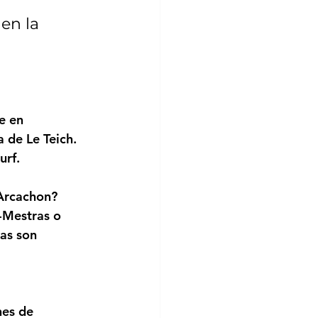
en la 
e en 
 de Le Teich. 
urf.
 Arcachon?
-Mestras o 
as son 
nes de 