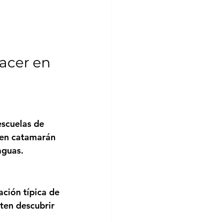
acer en 
escuelas de 
 en catamarán 
aguas.
ción típica de 
ten descubrir 