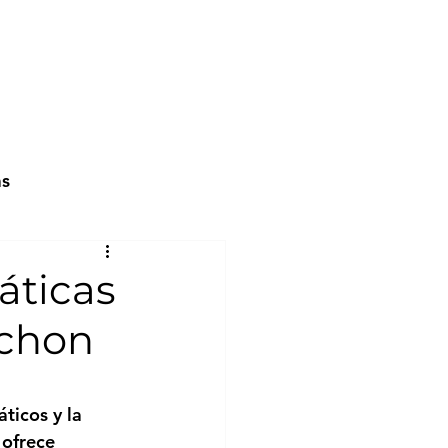
as
áticas
achon
ticos y la 
 ofrece 