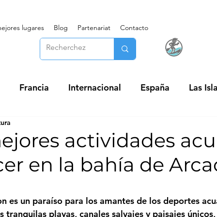
ejores lugares
Blog
Partenariat
Contacto
Francia
Internacional
España
Las Isl
tura
ejores actividades acu
cer en la bahía de Arc
n es un paraíso para los amantes de los deportes acuá
s tranquilas playas, canales salvajes y paisajes únicos,