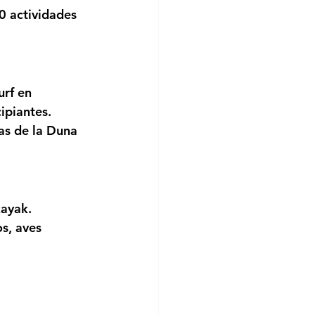
0 actividades 
urf en 
ipiantes. 
as de la Duna 
ayak. 
s, aves 