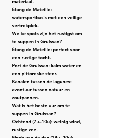
materiaal.
Étang de Mateille:
watersportbasis met een veilige
vertrekplek.
Welke spots zijn het rustigst om
te suppen in Gruissan?
Étang de Mateille: perfect voor
een rustige tocht.
Port de Gruissan: kalm water en
een pittoreske sfeer.
Kanalen tussen de lagunes:
avontuur tussen natuur en
zoutpannen.
Wat is het beste uur om te
suppen in Gruissan?
Ochtend (7u–10u): weinig wind,
rustige zee.
Einde van de dag (18u–20u):