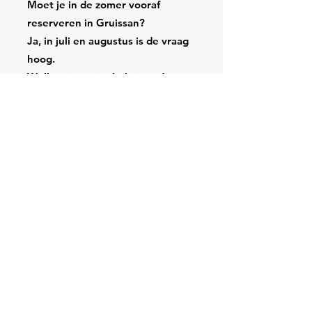
Moet je in de zomer vooraf
reserveren in Gruissan?
Ja, in juli en augustus is de vraag
hoog.
Welke uitrusting heb je nodig om
veilig te suppen?
Veiligheidsleash (vooral op zee).
Zwemvest als je verder van de
kust gaat.
Pet, zonnecrème en water (de zon
is sterk).
Waterdichte zak voor telefoon en
persoonlijke spullen.
Opblaasbare of harde SUP: wat is
de beste keuze voor Gruissan?
Opblaasbaar: ideaal voor
beginners en rustige tochten.