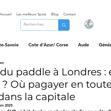
Accueil
Les meilleurs Spots
Blog
Contact
te-Savoie
Cote d'Azur/ Corse
Aude
Génér
ure
e de France
Var
Bouches-du-Rhône
Chare
re du paddle à Londres :
 ? Où pagayer en tout
être
Pros de Location de Paddle, Kayak..
Hera
 dans la capitale
International
SUISSE
Dom-TOM
Loc
uin 2025