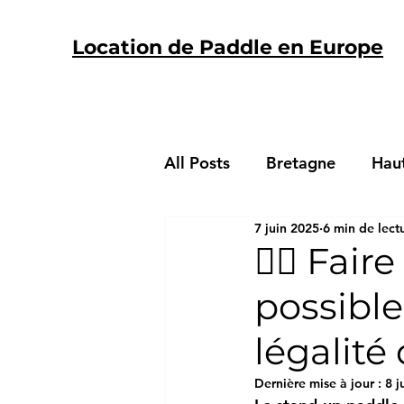
Location de Paddle en Europe
All Posts
Bretagne
Hau
7 juin 2025
6 min de lect
Pyrenees-Orientales
Il
🏄‍♂️ Fai
possible
GIRONDE
Santé-Bien-
légalité
Guides - Accompagnateurs
Dernière mise à jour :
8 j