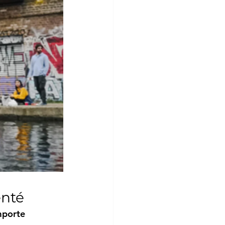
enté
mporte 