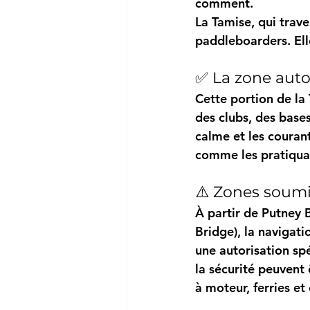
comment.
La 
Tamise
, qui trav
paddleboarders. Elle
✅ La zone auto
Cette portion de la
des clubs, des bases
calme et les courant
comme les pratiquan
⚠️ Zones soumi
À partir de Putney B
Bridge), la navigati
une autorisation sp
la sécurité peuvent 
à moteur, ferries et