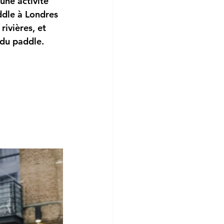
une activité 
ddle à Londres 
rivières, et 
 du paddle. 