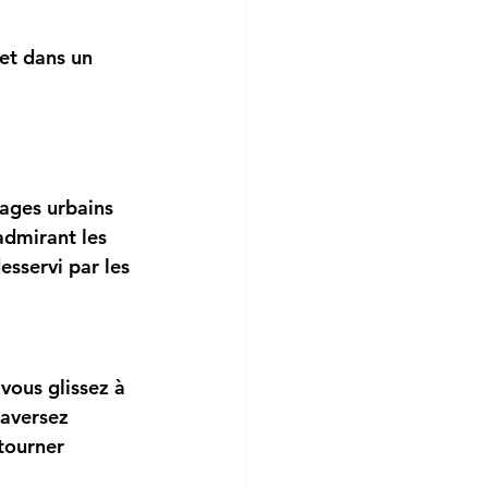
 et dans un 
sages urbains 
admirant les 
esservi par les 
vous glissez à 
raversez 
tourner 