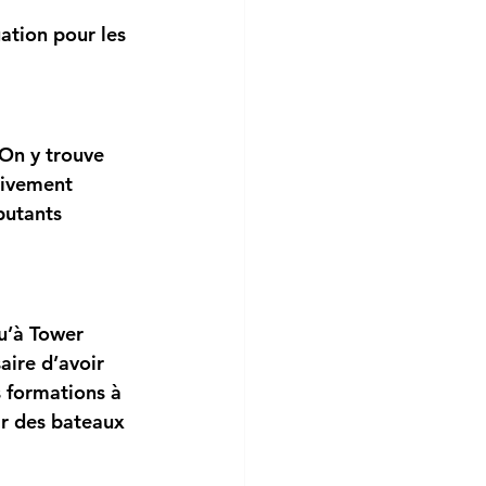
gation pour les 
 On y trouve 
tivement 
butants 
qu’à Tower 
aire d’avoir 
 formations à 
ar des bateaux 