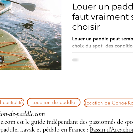
Louer un paddle
faut vraiment 
choisir
Louer un paddle peut sembl
choix du spot, des conditio
influence directement la qualité 
contacter une base locale, 
certains paramètres souvent
différence entre une naviga
expérience pénible. Ce guide s’adresse à des
vacanciers autonomes et pr
réguliers, qui cherchent à f
identialité
Location de paddle
Location de Canoë-K
approxim
ion-de-paddle.com
.com est le guide indépendant des passionnés de spo
 paddle, kayak et pédalo en France :
Bassin d’Arcacho