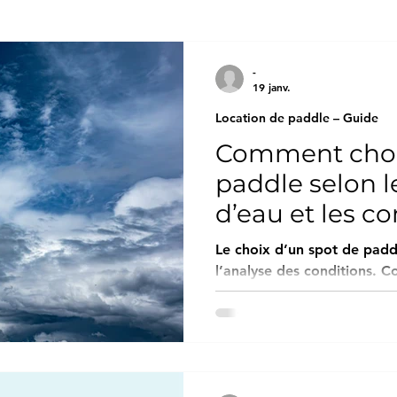
e de France
Var
Bouches-du-Rhône
Chare
-
19 janv.
Location de paddle – Guide
être
Pros de Location de Paddle, Kayak..
Hera
Comment chois
paddle selon le
International
SUISSE
Dom-TOM
Loc
d’eau et les c
Le choix d’un spot de padd
l’analyse des conditions. C
répandue, ce ne sont ni le 
type de planche qui détermi
sortie, mais l’adéquation en
les conditions météorolog
pratique. Ce guide expose 