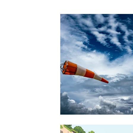
Pyrenees-Orientales
Il
GIRONDE
Santé-Bien-
Guides - Accompagnateurs
Reparation / Service