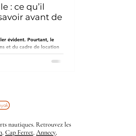
 : ce qu’il
savoir avant de
er évident. Pourtant, le
ns et du cadre de location
de la sortie. Avant de
il est utile de comprendre
 sous-estimés, qui font la
tion fluide et une
atiquants occasionnels ou
aire un choix cohérent, sans
ayak
rts nautiques. Retrouvez les
n
,
Cap Ferret
,
Annecy
,