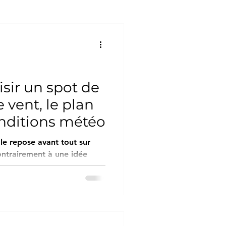
nte-Maritime
ult
ir un spot de
 vent, le plan
ation de paddle – Guide
onditions météo
le repose avant tout sur
ontrairement à une idée
niveau du pratiquant ni le
nent la réussite d’une
tre le plan d’eau, le vent et
iques au moment de la
les règles générales