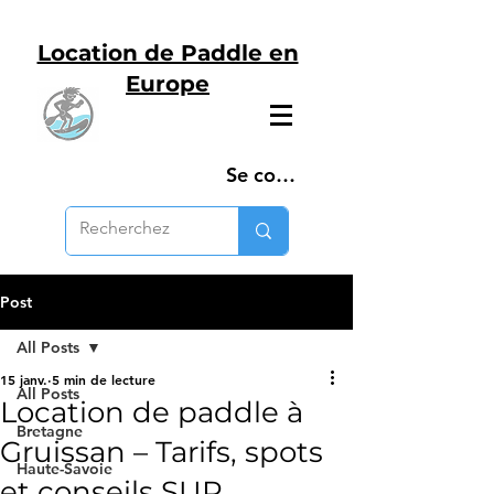
Location de Paddle en
Europe
Se connecter
Post
All Posts
15 janv.
5 min de lecture
All Posts
Location de paddle à
Bretagne
Gruissan – Tarifs, spots
Haute-Savoie
et conseils SUP