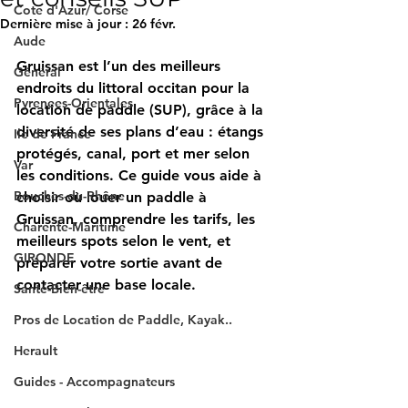
Cote d'Azur/ Corse
Dernière mise à jour :
26 févr.
Aude
Gruissan est l’un des meilleurs 
Général
endroits du littoral occitan pour la 
Pyrenees-Orientales
location de paddle (SUP)
, grâce à la 
diversité de ses plans d’eau : étangs 
Ile de France
protégés, canal, port et mer selon 
Var
les conditions. Ce guide vous aide à 
Bouches-du-Rhône
choisir où louer un paddle à 
Gruissan
, comprendre les 
tarifs
, les 
Charente-Maritime
meilleurs spots selon le vent
, et 
GIRONDE
préparer votre sortie avant de 
contacter une base locale.
Santé-Bien-être
Pros de Location de Paddle, Kayak..
Herault
Guides - Accompagnateurs