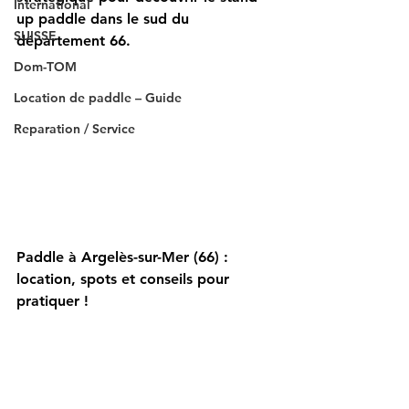
International
up paddle dans le sud du 
SUISSE
département 66.
Dom-TOM
Location de paddle – Guide
Reparation / Service
Paddle à Argelès-sur-Mer (66) : 
location, spots et conseils pour 
pratiquer !