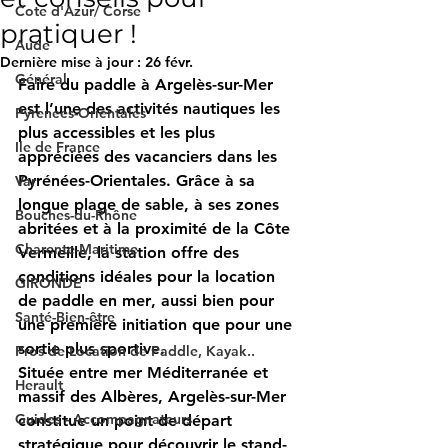
Cote d'Azur/ Corse
pratiquer !
Aude
Dernière mise à jour :
26 févr.
Général
Faire du paddle à Argelès-sur-Mer 
est l’une des activités nautiques les 
Pyrenees-Orientales
plus accessibles et les plus 
Ile de France
appréciées des vacanciers dans les 
Pyrénées-Orientales. Grâce à sa 
Var
longue plage de sable, à ses zones 
Bouches-du-Rhône
abritées et à la proximité de la Côte 
Charente-Maritime
Vermeille, la station offre des 
conditions idéales pour la 
location 
GIRONDE
de paddle en mer
, aussi bien pour 
Santé-Bien-être
une première initiation que pour une 
sortie plus sportive.
Pros de Location de Paddle, Kayak..
Située entre mer Méditerranée et 
Herault
massif des Albères, Argelès-sur-Mer 
Guides - Accompagnateurs
constitue un point de départ 
stratégique pour découvrir le stand-