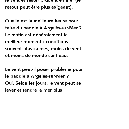
le vent et rester prudent en mer (le 
retour peut être plus exigeant).
Quelle est la meilleure heure pour 
faire du paddle à Argelès-sur-Mer ?
Le matin est généralement le 
meilleur moment : conditions 
souvent plus calmes, moins de vent 
et moins de monde sur l’eau.
Le vent peut-il poser problème pour 
le paddle à Argelès-sur-Mer ?
Oui. Selon les jours, le vent peut se 
lever et rendre la mer plus 
technique. Il est conseillé de 
consulter la météo marine avant de 
partir.
Faut-il réserver une location de 