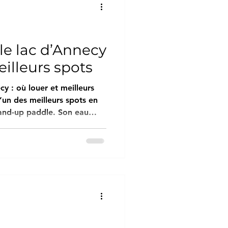
té sur les grandes plages
’autre sur les canaux
le lac d’Annecy
eilleurs spots
y : où louer et meilleurs
l’un des meilleurs spots en
up paddle. Son eau
 exceptionnel et ses
 idéal
l’on soit débutant ou
ts pour
ales pour profiter des