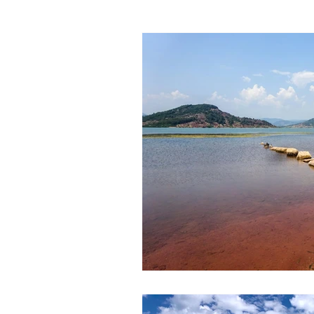
Pyrenees-Orientales
Il
GIRONDE
Santé-Bien-
Guides - Accompagnateurs
Reparation / Service