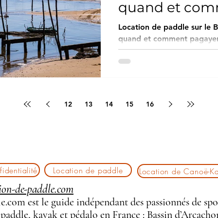
quand et com
?
Location de paddle sur le B
quand et comment pagayer 
l’un des meilleurs endroits
stand-up paddle. Entre eau
paysages uniques, le paddle
débutants comme aux pratiquan
guide complet, découvrez o
12
13
14
15
16
Bassin d’Arcachon, les meil
les périodes idéales pour p
conditions.
identialité
Location de paddle
Location de Canoë-K
ion-de-paddle.com
.com est le guide indépendant des passionnés de spo
 paddle, kayak et pédalo en France :
Bassin d’Arcacho