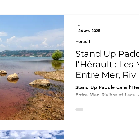
e de France
Var
Bouches-du-Rhône
Chare
-
26 avr. 2025
Herault
être
Pros de Location de Paddle, Kayak..
Hera
Stand Up Padd
l’Hérault : Les
International
SUISSE
Dom-TOM
Loc
Entre Mer, Rivi
Stand Up Paddle dans l’Héra
Entre Mer, Rivière et Lacs. 🌊 Paddle en mer : plages
et lagunes méditerranéennes 📍 Palavas-les-Flo
pagayer entre mer et canaux 🏖️ Mise à l'ea
du centre-ville (avenue Sai
parking gratuit juste derrière la plage.
Imaginez-vous glissant do