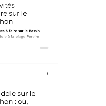
vités
re sur le
chon
es à faire sur le Bassin
dle à Arcachon. Ses eaux
nt parfaites pour les
ddle sur le
hon : où,