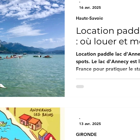
turquoise, avec vue d'un cô
-
16 avr. 2025
blondes de Palavas, et de l
Haute-Savoie
Location padd
: où louer et m
Location paddle lac d’Annec
spots. Le lac d’Annecy est 
France pour pratiquer le stand-
cristalline, son cadre alpin
nombreuses zones accessibles en font un lieu
pour louer un paddle, que 
confirmé. Dans ce guide complet, découvrez où louer
un paddle sur le lac d’Annecy, les meilleurs spo
pagayer et les périodes idé
-
meilleures
13 avr. 2025
GIRONDE