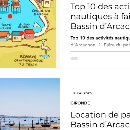
Top 10 des acti
nautiques à fai
Bassin d’Arca
Top 10 des activités nautiqu
d’Arcachon. 1. Faire du paddle à la plage Pereire
(Arcachon) La plage Pereire est l’un des meilleurs spots
pour faire du stand-up pad
calmes et peu profondes so
débutants.
-
9 avr. 2025
GIRONDE
Location de pa
Bassin d’Arcac