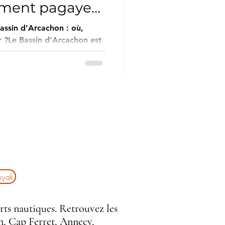
ment pagayer
assin d’Arcachon : où,
?Le Bassin d’Arcachon est
 en France pour pratiquer le
x calmes, bancs de sable et
 y est accessible aux
ts confirmés. Dans ce
ù louer un paddle sur le
leurs spots pour pagayer et
rofiter des meilleures
ayak
rts nautiques. Retrouvez les
n
,
Cap Ferret
,
Annecy
,