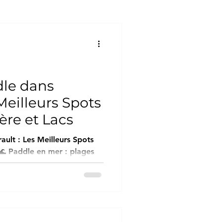
nte-Maritime
ult
le dans
 Meilleurs Spots
ation de paddle – Guide
ère et Lacs
ult : Les Meilleurs Spots
ts :
u : Plage
nt-Maurice) | Parking : Grand
 Pourquoi venir ?
ucement sur une eau