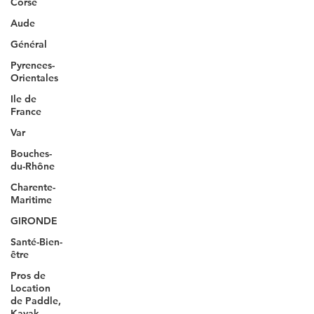
Corse
Aude
Général
Pyrenees-
Orientales
Ile de
France
Var
Bouches-
du-Rhône
Charente-
Maritime
GIRONDE
Santé-Bien-
être
Pros de
Location
de Paddle,
Kayak..