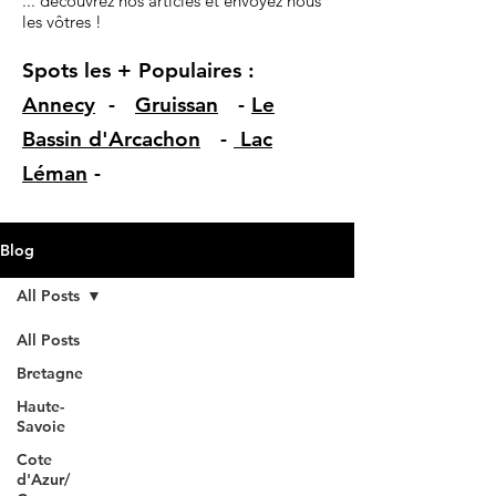
... découvrez nos articles et envoyez nous
les vôtres !
Spots les + Populaires :
Annecy
-
Gruissan
-
Le
Bassin d'Arcachon
-
Lac
Léman
-
Blog
All Posts
All Posts
Bretagne
Haute-
Savoie
Cote
d'Azur/