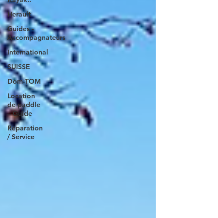
Herault
Guides -
Accompagnateurs
International
SUISSE
Dom-TOM
Location
de paddle
– Guide
Reparation
/ Service