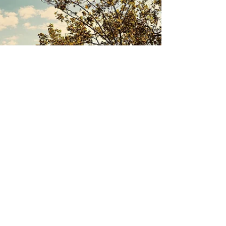
comme une destination de choix pour les sports
nautiques doux, accessibles à tous.