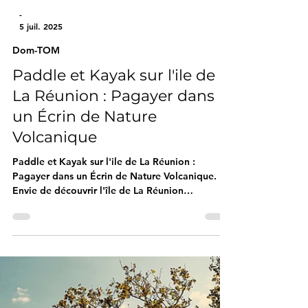
-
5 juil. 2025
Dom-TOM
Paddle et Kayak sur l'ile de
La Réunion : Pagayer dans
un Écrin de Nature
Volcanique
Paddle et Kayak sur l'ile de La Réunion :
Pagayer dans un Écrin de Nature Volcanique.
Envie de découvrir l'île de La Réunion
autrement, au fil de l'eau ? Que vous soyez
amateur de stand-up paddle ou de kayak, cette
île volcanique offre des paysages marins
spectaculaires à explorer à la pagaie. Des
lagons turquoise de l'ouest aux criques
sauvages de la côte est, La Réunion s’impose