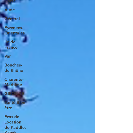
Corse
Aude
Général
Pyrenees-
Orientales
Ile de
France
Var
Bouches-
du-Rhône
Charente-
Maritime
GIRONDE
Santé-Bien-
être
Pros de
Location
de Paddle,
Kayak..