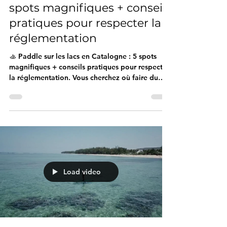
Catalogne Espagnole: 5
spots magnifiques + conseils
pratiques pour respecter la
réglementation
🚣️ Paddle sur les lacs en Catalogne : 5 spots
magnifiques + conseils pratiques pour respecter
la réglementation. Vous cherchez où faire du
paddle en Catalogne loin des plages bondées ?
La région regorge de lacs et réservoirs d'eau
douce idéaux pour pratiquer le stand-up paddle
dans un cadre naturel, calme et souvent
spectaculaire. Ce guide vous présente 5 spots
incontournables, accompagnés de conseils
réglementaires précis pour naviguer légalement
et en toute sécurité.
Load video