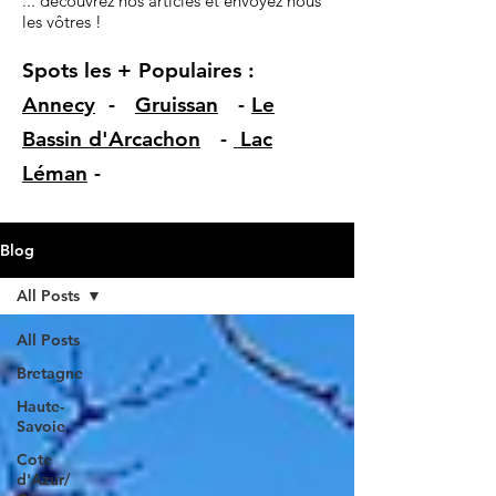
... découvrez nos articles et envoyez nous
les vôtres !
Spots les + Populaires :
Annecy
-
Gruissan
-
Le
Bassin d'Arcachon
-
Lac
Léman
-
Blog
All Posts
All Posts
Bretagne
Haute-
Savoie
Cote
d'Azur/