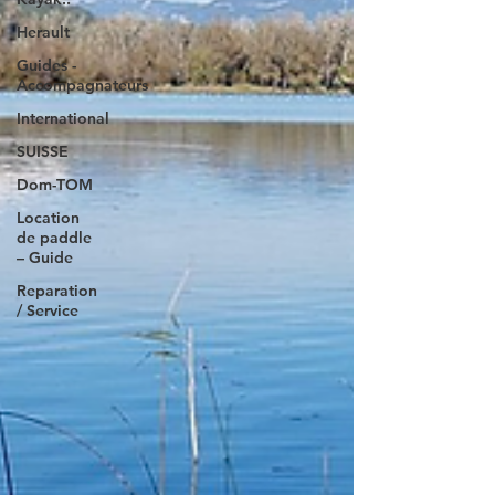
Herault
Guides -
Accompagnateurs
International
SUISSE
Dom-TOM
Location
de paddle
– Guide
Reparation
/ Service