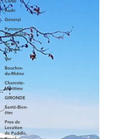
Corse
Aude
Général
Pyrenees-
Orientales
Ile de
France
Var
Bouches-
du-Rhône
Charente-
Maritime
GIRONDE
Santé-Bien-
être
Pros de
Location
de Paddle,
Kayak..