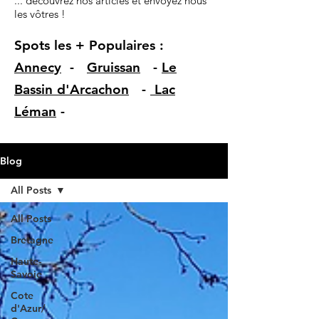
... découvrez nos articles et envoyez nous
les vôtres !
Spots les + Populaires :
Annecy
-
Gruissan
-
Le
Bassin d'Arcachon
-
Lac
Léman
-
Blog
All Posts
All Posts
Bretagne
Haute-
Savoie
Cote
d'Azur/