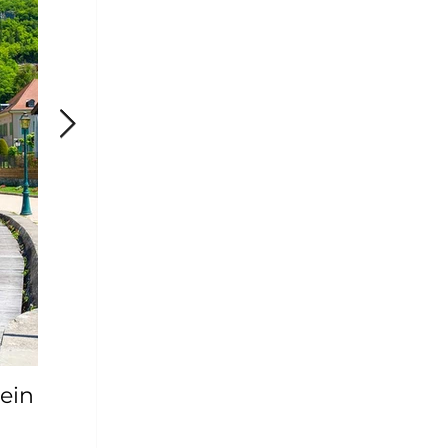
ein
Stand-Up-Paddleboard-Verleih in To
Sainte-Marie (Bourdigou): Wo Sie 