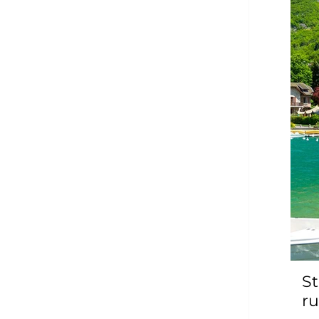
St
ru