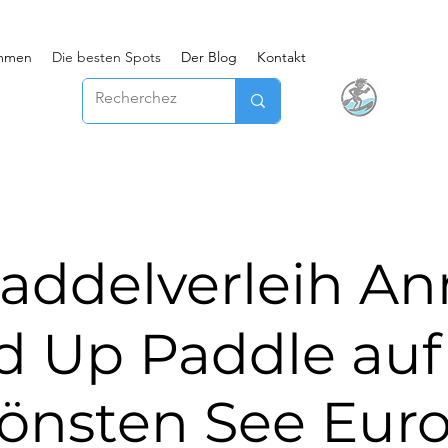
ommen
Die besten Spots
Der Blog
Kontakt
️ Paddelverleih A
d Up Paddle au
önsten See Eur