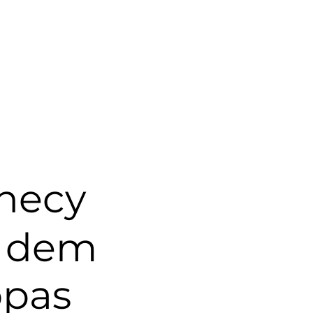
nnecy
f dem
opas